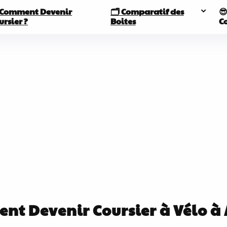
 Comment Devenir
🗂️ Comparatif des
😎
ursier ?
Boites
Co
t Devenir Coursier à Vélo à 