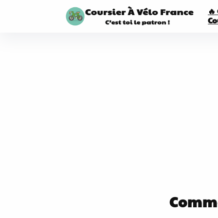
🔥
Co
Commen