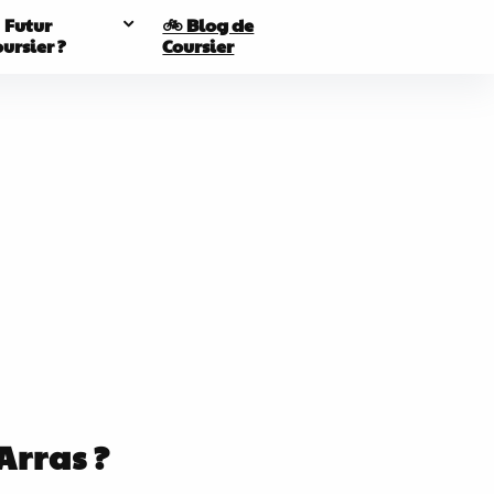
 Futur
🚲 Blog de
ursier ?
Coursier
Arras ?